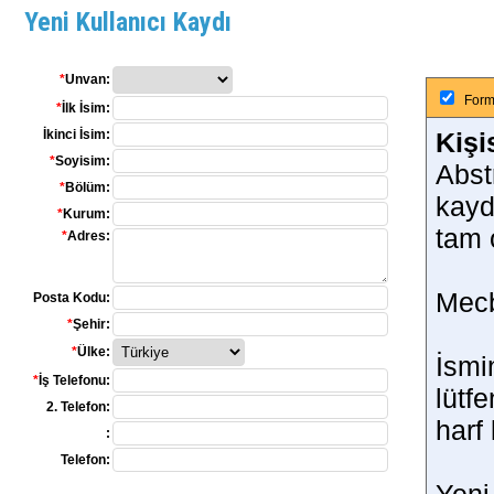
Yeni Kullanıcı Kaydı
*
Unvan:
Formu
*
İlk İsim:
İkinci İsim:
Kişi
*
Soyisim:
Abst
*
Bölüm:
kayd
*
Kurum:
tam 
*
Adres:
Mecb
Posta Kodu:
*
Şehir:
*
Ülke:
İsmi
*
İş Telefonu:
lütf
2. Telefon:
harf
:
Telefon: