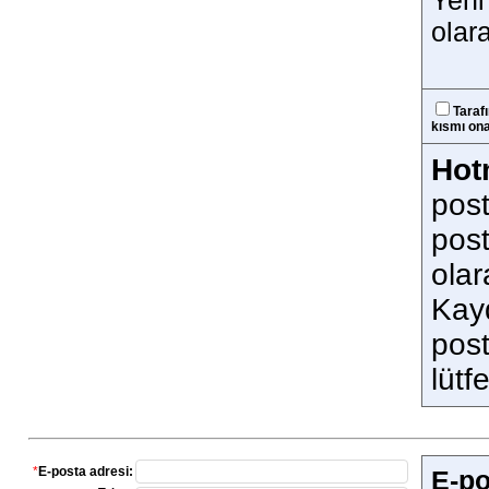
Yeni 
olara
Taraf
kısmı ona
Hot
post
post
olar
Kay
post
lütf
*
E-posta adresi:
E-po