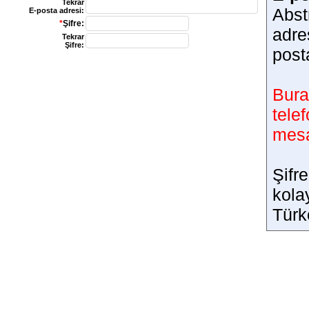
Tekrar
Abst
E-posta adresi:
*
Şifre:
adre
Tekrar
Şifre:
post
Bura
tele
mesaj
Şifr
kola
Türk