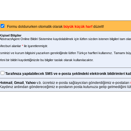
Formu doldururken otomatik olarak
büyük küçük harf
düzelt!
Kişisel Bilgiler
AbstractAgent Online Bildiri Sistemine kaydolabilmek için lütfen sizden istenen bilgileri tam ola
Mecburi alanlar
*
ile işaretlenmiştir.
İsminizi ve kurum bilgisini yazarken gerektiğinde lütfen Türkçe harfleri kullanınız. Tamamı bü
Yeni bir bildiri kaydettiğinizde bu bilgiler taslak olarak kullanılacaktır.
Tarafınıza yapılabilecek SMS ve e-posta şeklindeki elektronik bildirimleri ka
Hotmail
,
Gmail
,
Yahoo
v.b. ücretsiz e-posta sağlayıcıları gönderdiğimiz e-postaları
Kaydınız ardından göndereceğimiz e-postanın posta kutunuza gelip gelmediğini lütf