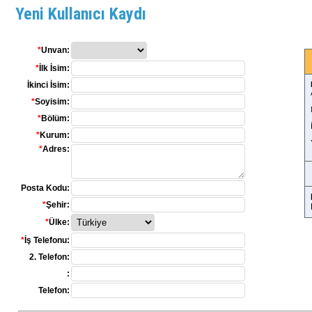
Yeni Kullanıcı Kaydı
*
Unvan:
*
İlk İsim:
İkinci İsim:
*
Soyisim:
*
Bölüm:
*
Kurum:
*
Adres:
Posta Kodu:
*
Şehir:
*
Ülke:
*
İş Telefonu:
2. Telefon:
:
Telefon: