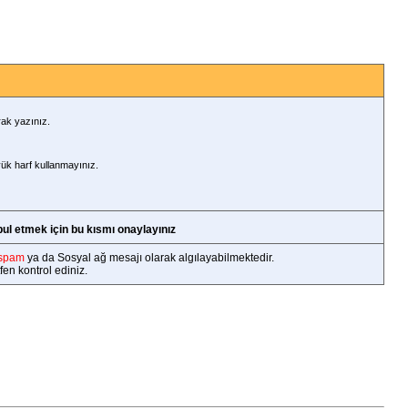
rak yazınız.
yük harf kullanmayınız.
bul etmek için bu kısmı onaylayınız
spam
ya da Sosyal ağ mesajı olarak algılayabilmektedir.
en kontrol ediniz.