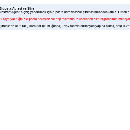
E-posta Adresi ve Şifre
AbstractAgent' a giriş yapabilmek için e-posta adresinizi ve şifrenizi kullanacaksınız. Lütfen e
Buraya yazdığınız e-posta adresiniz ve cep telefonunuz üzerinden size bilgilendirme mesajları 
Şifreniz en az 6 (altı) karakter uzunluğunda, kolay tahmin edilmeyen yapıda olmalı, boşluk ve