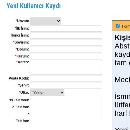
Yeni Kullanıcı Kaydı
*
Unvan:
Formu
*
İlk İsim:
İkinci İsim:
Kişi
*
Soyisim:
Abst
*
Bölüm:
kayd
*
Kurum:
tam 
*
Adres:
Mecb
Posta Kodu:
*
Şehir:
*
Ülke:
İsmi
*
İş Telefonu:
lütf
2. Telefon:
harf
:
Telefon: