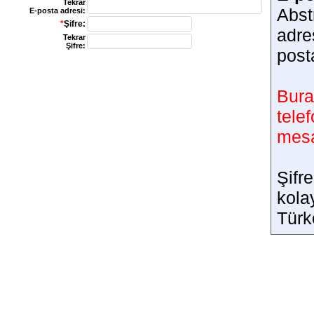
Tekrar
Abst
E-posta adresi:
*
Şifre:
adre
Tekrar
Şifre:
post
Bura
tele
mesaj
Şifr
kola
Türk