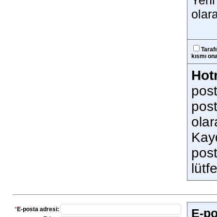
Yeni 
olara
Taraf
kısmı ona
Hot
post
post
olar
Kay
post
lütf
*
E-posta adresi:
E-po